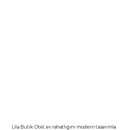
Lila Apart ve Butik Otel Seçenekleri ile..
Lila Butik Otel, ev rahatlığını modern tasarımla