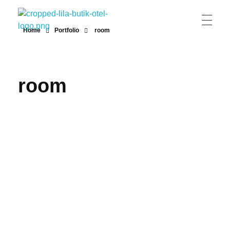
Home
Portfolio
room
Lila Butik Otel
Lila Butik Otel / Çeşme / İzmir / By Lila Residence
room