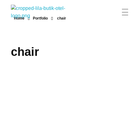
Home
Portfolio
chair
Lila Butik Otel
Lila Butik Otel / Çeşme / İzmir / By Lila Residence
chair