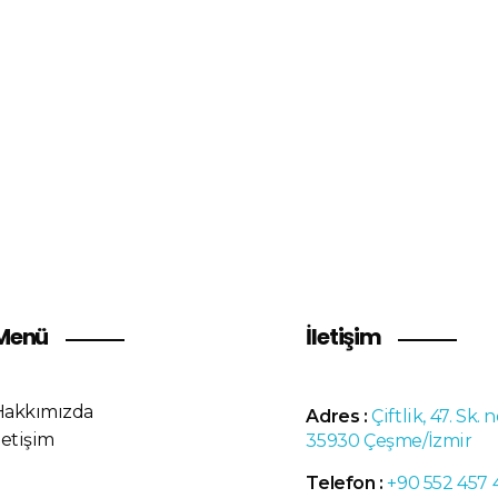
il, evinizin ötesinde yeniden tanı
le..
Menü
İletişim
Hakkımızda
Adres :
Çiftlik, 47. Sk. n
letişim
35930 Çeşme/İzmir
Telefon :
+90 552 457 