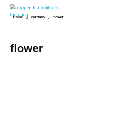
Home
Portfolio
flower
Lila Butik Otel
Lila Butik Otel / Çeşme / İzmir / By Lila Residence
flower
İç Mekan