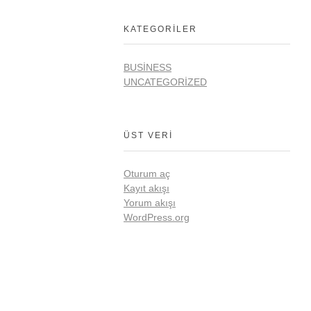
KATEGORILER
BUSINESS
UNCATEGORIZED
ÜST VERI
Oturum aç
Kayıt akışı
Yorum akışı
WordPress.org