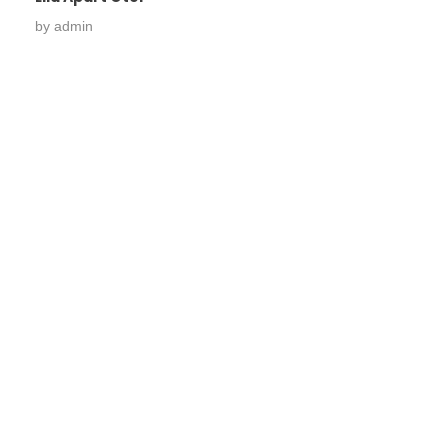
by
admin
Konforu evinizde değil,
evinizin ötesinde yeniden
tanımlıyoruz.
Lila Apart ve Butik Otel Seçenekleri ile..