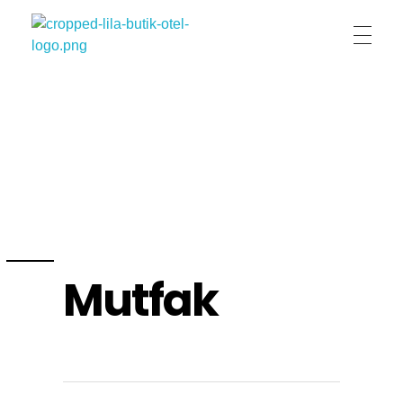
Lila Butik Otel
Lila Butik Otel / Çeşme / İzmir / By Lila Residence
Mutfak